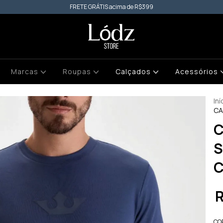
FRETE GRÁTIS acima de R$399
Marcas
Roupas
Calçados
Acessórios
Iní
CA
C
S
CO