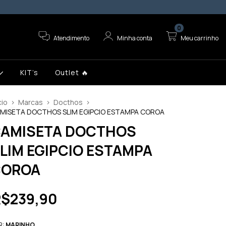
5% OFF NO P
0
Atendimento
Minha conta
Meu carrinho
KIT’s
Outlet 🔥
cio
>
Marcas
>
Docthos
>
MISETA DOCTHOS SLIM EGIPCIO ESTAMPA COROA
AMISETA DOCTHOS
LIM EGIPCIO ESTAMPA
COROA
R$239,90
R:
MARINHO