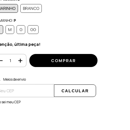
ARINHO
BRANCO
MANHO:
P
M
G
GG
enção, última peça!
regas para o CEP:
ALTERAR CEP
Meios de envio
CALCULAR
 sei meu CEP