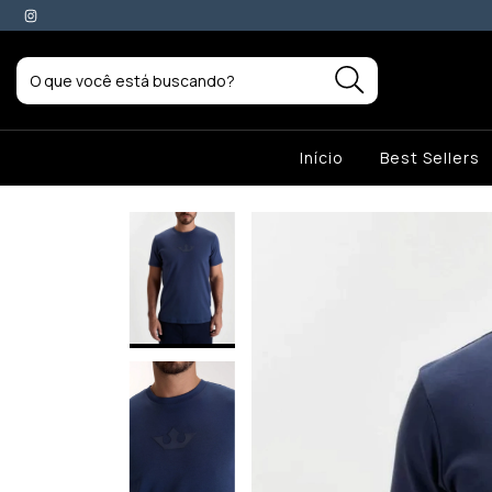
A COMPRA - CUPOM: BEMVINDO10
Início
Best Sellers