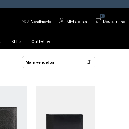
5% OFF NO P
0
Atendimento
Minha conta
Meu carrinho
KIT’s
Outlet 🔥