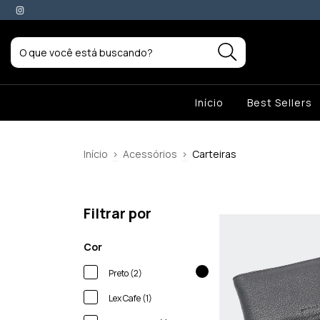
A COMPRA - CUPOM: BEMVINDO10
Início
Best Sellers
Início
>
Acessórios
>
Carteiras
Filtrar por
Cor
Preto (2)
Lex Cafe (1)