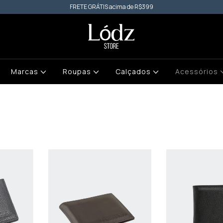
FRETE GRÁTIS acima de R$399
Marcas
Roupas
Calçados
Acessórios